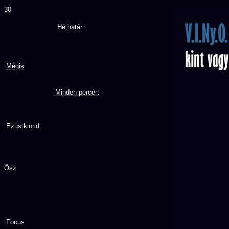
30
Héthatár
Mégis
Minden percért
Ezüstklorid
Ősz
Focus